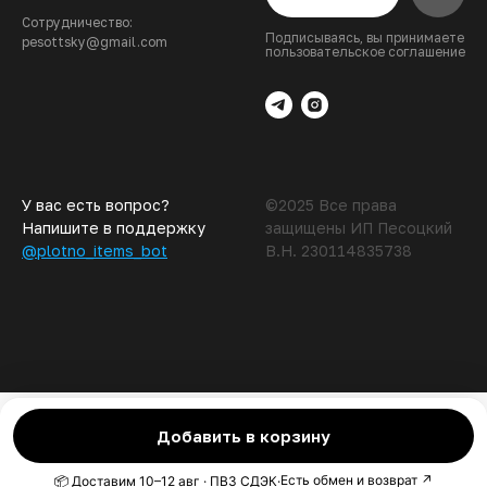
Сотрудничество:
Подписываясь, вы принимаете
pesottsky@gmail.com
пользовательское соглашение
У вас есть вопрос?
©2025 Все права
Напишите в
поддержку
защищены ИП Песоцкий
@plotno_items_bot
В.Н. 230114835738
Добавить в корзину
Есть обмен и возврат ↗
📦 Доставим 10–12 авг · ПВЗ СДЭК
·