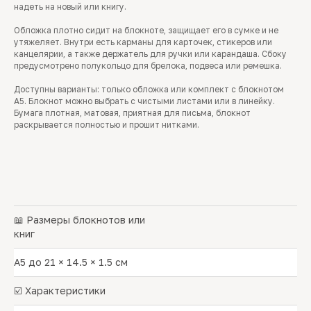
надеть на новый или книгу.
Обложка плотно сидит на блокноте, защищает его в сумке и не
утяжеляет. Внутри есть карманы для карточек, стикеров или
канцелярии, а также держатель для ручки или карандаша. Сбоку
предусмотрено полукольцо для брелока, подвеса или ремешка.
Доступны варианты: только обложка или комплект с блокнотом
А5. Блокнот можно выбрать с чистыми листами или в линейку.
Бумага плотная, матовая, приятная для письма, блокнот
раскрывается полностью и прошит нитками.
📖 Размеры блокнотов или
книг
А5 до 21 × 14.5 × 1.5 см
☑️ Характеристики