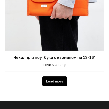
Чехол для ноутбука с карманом на 13-16"
3 890
р.
4 390
р.
Load more